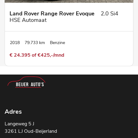
Land Rover Range Rover Evoque
2.0 Si4
HSE Automaat
2018
79.733 km
Benzine
€ 24.395 of €425,-/mnd
Adres
Langeweg 5 J
3261 LJ Oud-Beijerland