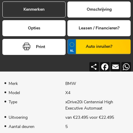
Kenmerken
Omschrijving
Opties
Leasen / Financieren?
Auto inruilen?
Print
Deel
Facebook
Email
Merk
BMW
Model
X4
Type
xDrive20i Centennial High
Executive Automaat
Uitvoering
van €23.495 voor €22.495
Aantal deuren
5