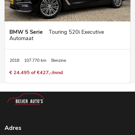
BMW 5 Serie
Touring 520i Executive
Automaat
2018
107.770 km
Benzine
€ 24.495 of €427,-/mnd
Adres