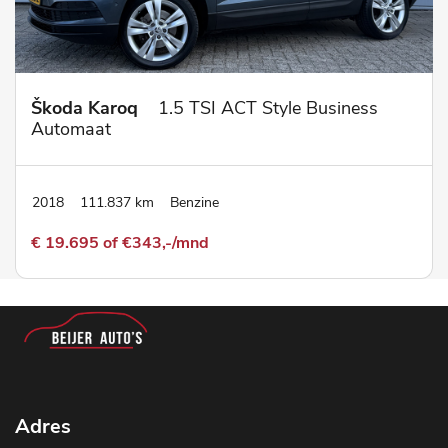
Škoda Karoq
1.5 TSI ACT Style Business
Automaat
2018
111.837 km
Benzine
€ 19.695 of €343,-/mnd
Adres