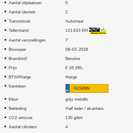
Aantal zitplaatsen
5
Aantal sleutels
2
Transmissie
Automaat
Tellerstand
121.633 KM
Aantal versnellingen
7
Bouwjaar
08-03-2018
Brandstof
Benzine
Prijs
€ 18.395,-
BTW/Marge
Marge
Kenteken
RZ589N
Kleur
grijs metallic
Bekleding
Half leder / alcantara
CO2-emissie
135 g/km
Aantal cilinders
4