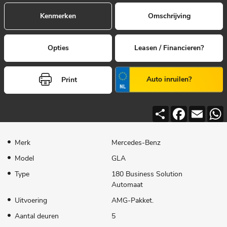
Kenmerken
Omschrijving
Opties
Leasen / Financieren?
Auto inruilen?
Print
Deel
Facebook
Email
Merk
Mercedes-Benz
Model
GLA
Type
180 Business Solution
Automaat
Uitvoering
AMG-Pakket.
Aantal deuren
5