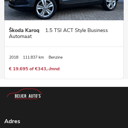
Škoda Karoq
1.5 TSI ACT Style Business
Automaat
2018
111.837 km
Benzine
€ 19.695 of €343,-/mnd
Adres