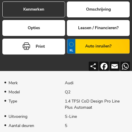
Kenmerken
Omschrijving
Opties
Leasen / Financieren?
Auto inruilen?
Print
Deel
Facebook
Email
Merk
Audi
Model
Q2
Type
1.4 TFSI CoD Design Pro Line
Plus Automaat
Uitvoering
S-Line
Aantal deuren
5