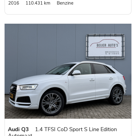
2016
110.431 km
Benzine
Audi Q3
1.4 TFSI CoD Sport S Line Edition
Automaat