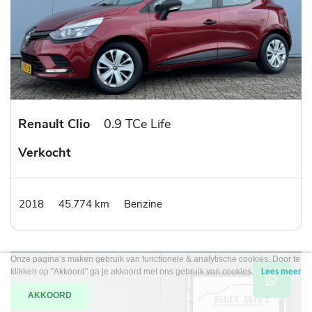
Renault Clio
0.9 TCe Life
Verkocht
2018
45.774 km
Benzine
Onze pagina’s maken gebruik van functionele & analytische cookies. Door te
klikken op "Akkoord" ga je akkoord met ons gebruik van cookies.
Lees meer
AKKOORD